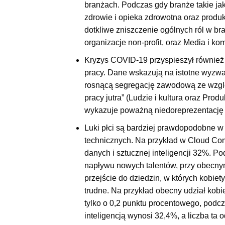
branżach. Podczas gdy branże takie jak
zdrowie i opieka zdrowotna oraz produk
dotkliwe zniszczenie ogólnych ról w br
organizacje non-profit, oraz Media i k
Kryzys COVID-19 przyspieszył również a
pracy. Dane wskazują na istotne wyzwan
rosnącą segregację zawodową ze wzglę
pracy jutra” (Ludzie i kultura oraz Prod
wykazuje poważną niedoreprezentację 
Luki płci są bardziej prawdopodobne w
technicznych. Na przykład w Cloud Comp
danych i sztucznej inteligencji 32%. 
napływu nowych talentów, przy obecny
przejście do dziedzin, w których kobie
trudne. Na przykład obecny udział kobi
tylko o 0,2 punktu procentowego, podcz
inteligencją wynosi 32,4%, a liczba ta