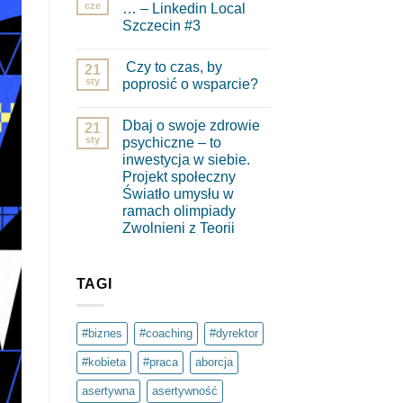
cze
… – Linkedin Local
Szczecin #3
Brak
komentarzy
Czy to czas, by
do
21
Wzięłam
sty
poprosić o wsparcie?
dwie
pigułki
Brak
…
komentarzy
Dbaj o swoje zdrowie
–
do
21
Linkedin
Czy
sty
psychiczne – to
Local
to
inwestycja w siebie.
Szczecin
czas,
#3
by
Projekt społeczny
poprosić
Światło umysłu w
o
wsparcie?
ramach olimpiady
Zwolnieni z Teorii
Brak
komentarzy
do
Dbaj
TAGI
o
swoje
zdrowie
psychiczne
#biznes
#coaching
#dyrektor
–
to
#kobieta
#praca
aborcja
inwestycja
w
siebie.
asertywna
asertywność
Projekt