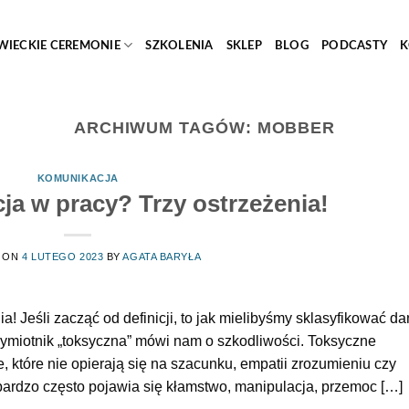
WIECKIE CEREMONIE
SZKOLENIA
SKLEP
BLOG
PODCASTY
K
ARCHIWUM TAGÓW:
MOBBER
KOMUNIKACJA
ja w pracy? Trzy ostrzeżenia!
 ON
4 LUTEGO 2023
BY
AGATA BARYŁA
a! Jeśli zacząć od definicji, to jak mielibyśmy sklasyfikować d
zymiotnik „toksyczna” mówi nam o szkodliwości. Toksyczne
ie, które nie opierają się na szacunku, empatii zrozumieniu czy
 bardzo często pojawia się kłamstwo, manipulacja, przemoc […]