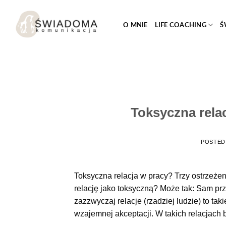
Przejdź
do
O MNIE
LIFE COACHING
Ś
treści
Toksyczna relac
POSTED
Toksyczna relacja w pracy? Trzy ostrzeżeni
relację jako toksyczną? Może tak: Sam pr
zazzwyczaj relacje (rzadziej ludzie) to tak
wzajemnej akceptacji. W takich relacjach