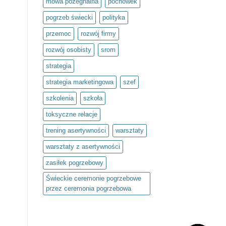
mowa pożegnalna
pochówek
pogrzeb świecki
polityka
przemoc
rozwój firmy
rozwój osobisty
srom
strategia
strategia marketingowa
szef
szkolenia
szkoła
toksyczne relacje
trening asertywności
warsztaty
warsztaty z asertywności
zasiłek pogrzebowy
Świeckie ceremonie pogrzebowe
przez ceremonia pogrzebowa