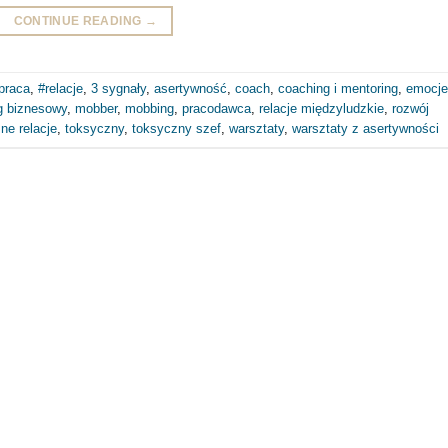
CONTINUE READING
→
praca
,
#relacje
,
3 sygnały
,
asertywność
,
coach
,
coaching i mentoring
,
emocje
g biznesowy
,
mobber
,
mobbing
,
pracodawca
,
relacje międzyludzkie
,
rozwój
ne relacje
,
toksyczny
,
toksyczny szef
,
warsztaty
,
warsztaty z asertywności