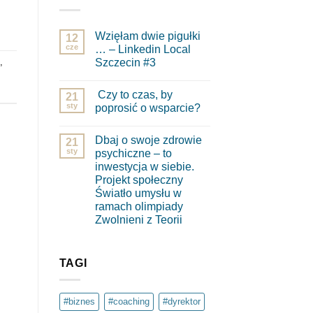
Wzięłam dwie pigułki
12
cze
… – Linkedin Local
Szczecin #3
,
Brak
komentarzy
Czy to czas, by
do
21
Wzięłam
sty
poprosić o wsparcie?
dwie
pigułki
Brak
…
komentarzy
Dbaj o swoje zdrowie
–
do
21
Linkedin
Czy
sty
psychiczne – to
Local
to
inwestycja w siebie.
Szczecin
czas,
#3
by
Projekt społeczny
poprosić
Światło umysłu w
o
wsparcie?
ramach olimpiady
Zwolnieni z Teorii
Brak
komentarzy
do
Dbaj
TAGI
o
swoje
zdrowie
psychiczne
#biznes
#coaching
#dyrektor
–