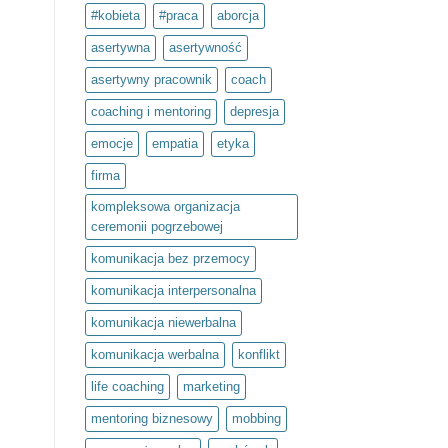
to
#kobieta
#praca
aborcja
inwestycja
w
siebie.
asertywna
asertywność
Projekt
społeczny
asertywny pracownik
coach
Światło
umysłu
w
coaching i mentoring
depresja
ramach
olimpiady
emocje
empatia
etyka
Zwolnieni
z
Teorii
firma
kompleksowa organizacja
ceremonii pogrzebowej
komunikacja bez przemocy
komunikacja interpersonalna
komunikacja niewerbalna
komunikacja werbalna
konflikt
life coaching
marketing
mentoring biznesowy
mobbing