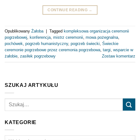
CONTINUE READING
→
Opublikowany
Żałoba
|
Tagged
kompleksowa organizacja ceremonii
pogrzebowej
,
konferencja
,
mistrz ceremonii
,
mowa pożegnalna
,
pochówek
,
pogrzeb humanistyczny
,
pogrzeb świecki
,
Świeckie
ceremonie pogrzebowe przez ceremonia pogrzebowa
,
targi
,
wsparcie w
żałobie
,
zasiłek pogrzebowy
Zostaw komentarz
SZUKAJ ARTYKUŁU
KATEGORIE
Kategorie