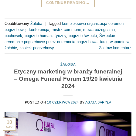
CONTINUE READING
→
Opublikowany
Żałoba
|
Tagged
kompleksowa organizacja ceremonii
pogrzebowej
,
konferencja
,
mistrz ceremonii
,
mowa pożegnalna
,
pochówek
,
pogrzeb humanistyczny
,
pogrzeb świecki
,
Świeckie
ceremonie pogrzebowe przez ceremonia pogrzebowa
,
targi
,
wsparcie w
żałobie
,
zasiłek pogrzebowy
Zostaw komentarz
ŻAŁOBA
Etyczny marketing w branży funeralnej
– Omega Funeral Forum 19/20 kwietnia
2024
POSTED ON
10 CZERWCA 2024
BY
AGATA BARYŁA
10
cze