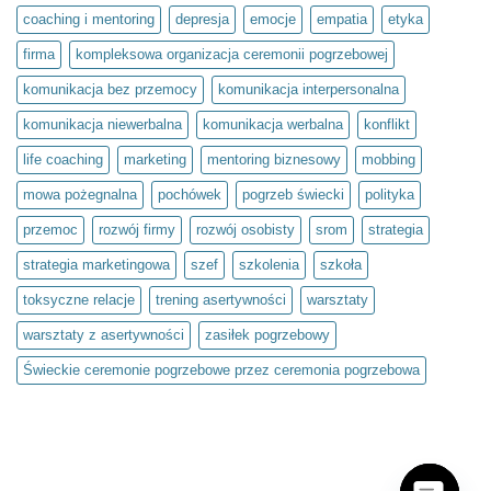
siebie.
coaching i mentoring
depresja
emocje
empatia
etyka
Projekt
społeczny
firma
kompleksowa organizacja ceremonii pogrzebowej
Światło
umysłu
w
komunikacja bez przemocy
komunikacja interpersonalna
ramach
olimpiady
komunikacja niewerbalna
komunikacja werbalna
konflikt
Zwolnieni
z
Teorii
life coaching
marketing
mentoring biznesowy
mobbing
mowa pożegnalna
pochówek
pogrzeb świecki
polityka
przemoc
rozwój firmy
rozwój osobisty
srom
strategia
strategia marketingowa
szef
szkolenia
szkoła
toksyczne relacje
trening asertywności
warsztaty
warsztaty z asertywności
zasiłek pogrzebowy
Świeckie ceremonie pogrzebowe przez ceremonia pogrzebowa