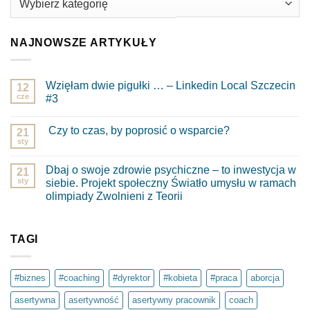
NAJNOWSZE ARTYKUŁY
Wzięłam dwie pigułki … – Linkedin Local Szczecin
12
cze
#3
Brak
komentarzy
Czy to czas, by poprosić o wsparcie?
do
21
Wzięłam
sty
Brak
dwie
komentarzy
pigułki
do
…
Dbaj o swoje zdrowie psychiczne – to inwestycja w
21
Czy
–
to
sty
siebie. Projekt społeczny Światło umysłu w ramach
Linkedin
czas,
Local
olimpiady Zwolnieni z Teorii
by
Szczecin
poprosić
Brak
#3
o
komentarzy
wsparcie?
do
Dbaj
TAGI
o
swoje
zdrowie
psychiczne
#biznes
#coaching
#dyrektor
#kobieta
#praca
aborcja
–
to
asertywna
asertywność
asertywny pracownik
coach
inwestycja
w