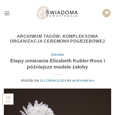
Przejdź
do
treści
ARCHIWUM TAGÓW:
KOMPLEKSOWA
ORGANIZACJA CEREMONII POGRZEBOWEJ
ŻAŁOBA
Etapy umierania Elizabeth Kubler-Ross i
późniejsze modele żałoby
POSTED ON
10 CZERWCA 2024
BY
AGATA BARYŁA
10
cze