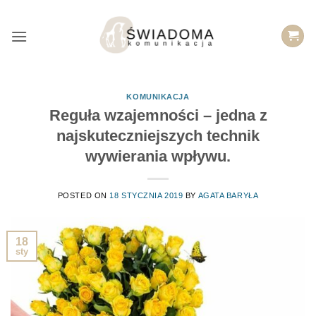
Przejdź
do
treści
KOMUNIKACJA
Reguła wzajemności – jedna z
najskuteczniejszych technik
wywierania wpływu.
POSTED ON
18 STYCZNIA 2019
BY
AGATA BARYŁA
18
sty