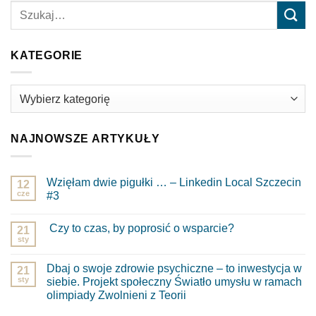
KATEGORIE
Kategorie
NAJNOWSZE ARTYKUŁY
Wzięłam dwie pigułki … – Linkedin Local Szczecin
12
cze
#3
Brak
komentarzy
Czy to czas, by poprosić o wsparcie?
do
21
Wzięłam
sty
Brak
dwie
komentarzy
pigułki
do
…
Dbaj o swoje zdrowie psychiczne – to inwestycja w
21
Czy
–
to
sty
siebie. Projekt społeczny Światło umysłu w ramach
Linkedin
czas,
Local
olimpiady Zwolnieni z Teorii
by
Szczecin
poprosić
Brak
#3
o