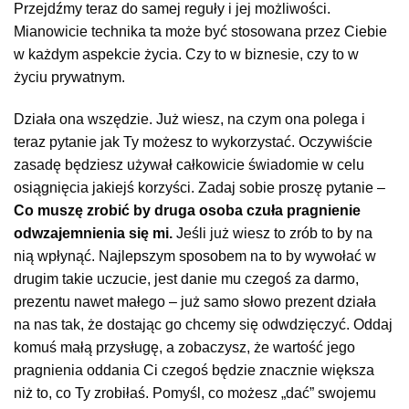
Przejdźmy teraz do samej reguły i jej możliwości.
Mianowicie technika ta może być stosowana przez Ciebie
w każdym aspekcie życia. Czy to w biznesie, czy to w
życiu prywatnym.
Działa ona wszędzie. Już wiesz, na czym ona polega i
teraz pytanie jak Ty możesz to wykorzystać. Oczywiście
zasadę będziesz używał całkowicie świadomie w celu
osiągnięcia jakiejś korzyści. Zadaj sobie proszę pytanie –
Co muszę zrobić by druga osoba czuła pragnienie
odwzajemnienia się mi.
Jeśli już wiesz to zrób to by na
nią wpłynąć. Najlepszym sposobem na to by wywołać w
drugim takie uczucie, jest danie mu czegoś za darmo,
prezentu nawet małego – już samo słowo prezent działa
na nas tak, że dostając go chcemy się odwdzięczyć. Oddaj
komuś małą przysługę, a zobaczysz, że wartość jego
pragnienia oddania Ci czegoś będzie znacznie większa
niż to, co Ty zrobiłaś. Pomyśl, co możesz „dać” swojemu