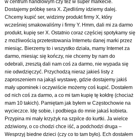
w centrum handlowym czy też w super markecie.
Dostajemy próbkę sera X. Zjedliśmy idziemy dalej.
Chcemy kupić ser, widzimy produkt firmy X, który
wcześniej smakowaliśmy i firmy Y. Hmm, dali mi za darmo
produkt, kupię ser X. Ostatnio coraz częściej spotykamy się
z możliwością przetestowania Internetu danej marki przez
miesiąc. Bierzemy to i wszystko działa, mamy Internet za
darmo, miesiąc się kończy, nie chcemy by nam do
odebrali, zresztą dali nam coś za darmo, nie wypada się
nie odwdzięczyć. Przychodzą nieraz jakieś listy z
zaproszeniem na jakąś wystawę, gdzie dostajemy jakiś
mały upominek i oczywiście możemy coś kupić. Dostałem
od nich coś za darmo, a co mi tam kupię tę kołdrę (chociaż
mam 10 takich). Pamiętam jak byłem w Częstochowie na
wycieczce. Idę sobie, i podbiega do mnie jakaś kobieta.
Przypina mi mały krzyżyk na szpilce do kurtki. Ja wielce
zdziwiony, o co chodzi chce iść, a podchodzi druga –
Wesprzyj biedne dzieci (czy co to tam było). Ech dostałem