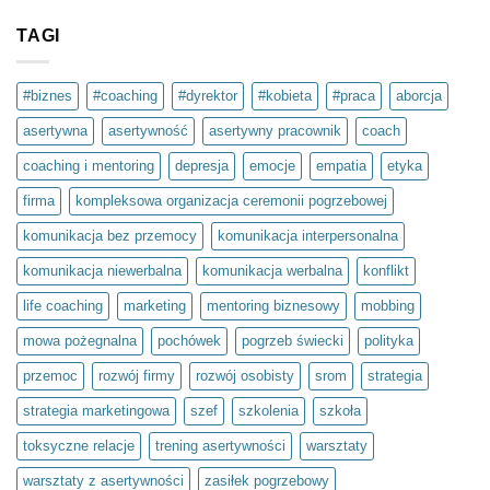
komentarzy
wsparcie?
do
Dbaj
TAGI
o
swoje
zdrowie
psychiczne
#biznes
#coaching
#dyrektor
#kobieta
#praca
aborcja
–
to
asertywna
asertywność
asertywny pracownik
coach
inwestycja
w
siebie.
coaching i mentoring
depresja
emocje
empatia
etyka
Projekt
społeczny
firma
kompleksowa organizacja ceremonii pogrzebowej
Światło
umysłu
w
komunikacja bez przemocy
komunikacja interpersonalna
ramach
olimpiady
komunikacja niewerbalna
komunikacja werbalna
konflikt
Zwolnieni
z
Teorii
life coaching
marketing
mentoring biznesowy
mobbing
mowa pożegnalna
pochówek
pogrzeb świecki
polityka
przemoc
rozwój firmy
rozwój osobisty
srom
strategia
strategia marketingowa
szef
szkolenia
szkoła
toksyczne relacje
trening asertywności
warsztaty
warsztaty z asertywności
zasiłek pogrzebowy