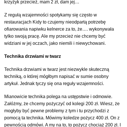
krzyżyk przecież, mam 2 zł, dam jej…
Z regułą wzajemności spotykamy się często w
restauracjach Kidy to czujemy nieodpartą potrzebę
ofiarowania napiwku kelnerce za to, że…. wykonywała
tylko swoją pracę. Ale my przecież nie chcemy być
widziani w jej oczach, jako niemili i niewychowani.
Technika drzwiami w twarz
Technika drzwiami w twarz jest niezwykle skuteczną
techniką, o której mógłbym napisać w sumie osobny
artykuł. Jednak tyczy się ona reguły wzajemności.
Mianowicie technika polega na ustępstwie i odmowie.
Załóżmy, że chcemy pożyczyć od kolegi 200 zł. Wiesz, że
mogłyby być pewne problemy z tym i tu przychodzi z
pomocą ta technika. Mówimy koledze pożycz 400 zł. On z
pewnością odmówi. A my na to, to pożycz chociaż 200 zł. I