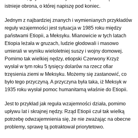
istnieje obrona, o której napiszę pod koniec.
Jednym z najbardziej znanych i wymienianych przykładów
reguły wzajemności jest sytuacja w 1985 roku między
państwami Etiopii, a Meksyku. Mianowicie w tych latach
Etiopia leżała w gruzach, ludzie głodowali i masowo
umierali w wyniku wieloletniej suszy i wojny domowej.
Pomimo tak wielkiej nędzy, etiopski Czerwony Krzyż
wysłał w tym roku 5 tysięcy dolarów na rzecz ofiar
trzęsienia ziemi w Meksyku. Możemy się zastanowić, co
było tego przyczyną. A przyczyna była taka, iż Meksyk w
1935 roku wysłał pomoc humanitarną właśnie do Etiopii.
Jest to przykład jak reguła wzajemności działa, pomimo
upływu lat i skrajnej nędzy. Rząd Etiopii czuł tak wielką
potrzebę odwzajemnienia się, że nie zważając na obecne
problemy, sprawę tą potraktował priorytetowo.