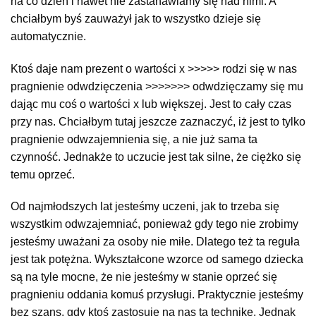
na co dzień i nawet nie zastanawiamy się nad nimi. A
chciałbym byś zauważył jak to wszystko dzieje się
automatycznie.
Ktoś daje nam prezent o wartości x >>>>> rodzi się w nas
pragnienie odwdzięczenia >>>>>>> odwdzięczamy się mu
dając mu coś o wartości x lub większej. Jest to cały czas
przy nas. Chciałbym tutaj jeszcze zaznaczyć, iż jest to tylko
pragnienie odwzajemnienia się, a nie już sama ta
czynność. Jednakże to uczucie jest tak silne, że ciężko się
temu oprzeć.
Od najmłodszych lat jesteśmy uczeni, jak to trzeba się
wszystkim odwzajemniać, ponieważ gdy tego nie zrobimy
jesteśmy uważani za osoby nie miłe. Dlatego też ta reguła
jest tak potężna. Wykształcone wzorce od samego dziecka
są na tyle mocne, że nie jesteśmy w stanie oprzeć się
pragnieniu oddania komuś przysługi. Praktycznie jesteśmy
bez szans, gdy ktoś zastosuje na nas tą technikę. Jednak