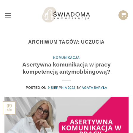
Przejdź
do
treści
ARCHIWUM TAGÓW:
UCZUCIA
KOMUNIKACJA
Asertywna komunikacja w pracy
kompetencją antymobbingową?
POSTED ON
9 SIERPNIA 2022
BY
AGATA BARYŁA
09
sie