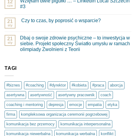
Wzięłam dwie pigułki … – Linkedin Local Szczecin
12
cze
#3
Brak
komentarzy
Czy to czas, by poprosić o wsparcie?
do
21
Wzięłam
sty
Brak
dwie
komentarzy
pigułki
do
…
Dbaj o swoje zdrowie psychiczne – to inwestycja w
21
Czy
–
to
sty
siebie. Projekt społeczny Światło umysłu w ramach
Linkedin
czas,
Local
olimpiady Zwolnieni z Teorii
by
Szczecin
poprosić
Brak
#3
o
komentarzy
wsparcie?
do
Dbaj
TAGI
o
swoje
zdrowie
psychiczne
#biznes
#coaching
#dyrektor
#kobieta
#praca
aborcja
–
to
asertywna
asertywność
asertywny pracownik
coach
inwestycja
w
siebie.
coaching i mentoring
depresja
emocje
empatia
etyka
Projekt
społeczny
firma
kompleksowa organizacja ceremonii pogrzebowej
Światło
umysłu
w
komunikacja bez przemocy
komunikacja interpersonalna
ramach
olimpiady
komunikacja niewerbalna
komunikacja werbalna
konflikt
Zwolnieni