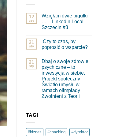
Wzięłam dwie pigułki
12
cze
… – Linkedin Local
Szczecin #3
Brak
komentarzy
Czy to czas, by
do
21
Wzięłam
sty
poprosić o wsparcie?
dwie
pigułki
Brak
…
komentarzy
Dbaj o swoje zdrowie
–
do
21
Linkedin
Czy
sty
psychiczne – to
Local
to
inwestycja w siebie.
Szczecin
czas,
#3
by
Projekt społeczny
poprosić
Światło umysłu w
o
wsparcie?
ramach olimpiady
Zwolnieni z Teorii
Brak
komentarzy
do
Dbaj
TAGI
o
swoje
zdrowie
psychiczne
#biznes
#coaching
#dyrektor
–