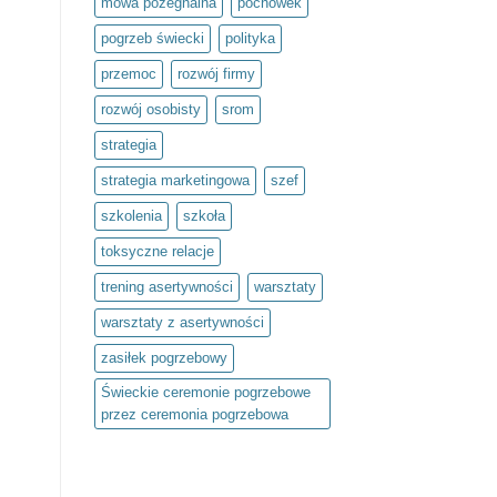
mowa pożegnalna
pochówek
pogrzeb świecki
polityka
przemoc
rozwój firmy
rozwój osobisty
srom
strategia
strategia marketingowa
szef
szkolenia
szkoła
toksyczne relacje
trening asertywności
warsztaty
warsztaty z asertywności
zasiłek pogrzebowy
Świeckie ceremonie pogrzebowe
przez ceremonia pogrzebowa