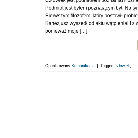
Człowiek jest podmiotem poznania! Poznan
Podmiot jest bytem poznającym byt. Na 
Pierwszym filozofem, który postawił probl
Kartezjusz wyszedł od aktu wątpienia! I z
ponieważ moje […]
Opublikowany
Komunikacja
|
Tagged
człowiek
,
fil