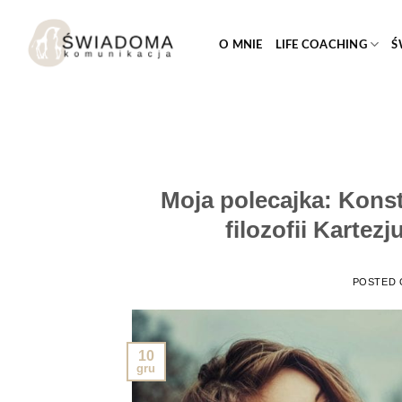
Przejdź
do
O MNIE
LIFE COACHING
Ś
treści
Moja polecajka: Kons
filozofii Kartezj
POSTED
10
gru