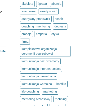
to
#kobieta
#praca
aborcja
inwestycja
w
siebie.
asertywna
asertywność
z.
Projekt
społeczny
asertywny pracownik
coach
Światło
umysłu
w
coaching i mentoring
depresja
ramach
olimpiady
emocje
empatia
etyka
Zwolnieni
z
Teorii
firma
kompleksowa organizacja
tarz
ceremonii pogrzebowej
komunikacja bez przemocy
komunikacja interpersonalna
komunikacja niewerbalna
komunikacja werbalna
konflikt
life coaching
marketing
mentoring biznesowy
mobbing