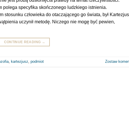
ie jest próbą odsłonięcia prawdy na temat rzeczywistości.
tym polega specyfika skończonego ludzkiego istnienia.
em stosunku człowieka do otaczającego go świata, był Kartezjus
 wątpienia uczynił metodę. Niczego nie mogę być pewien,
CONTINUE READING
→
iozofia
,
kartezjusz
,
podmiot
Zostaw komen