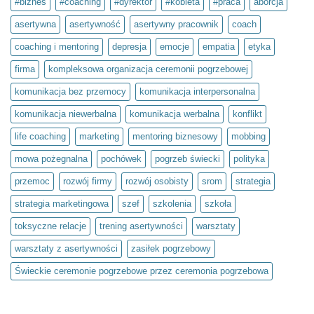
#biznes
#coaching
#dyrektor
#kobieta
#praca
aborcja
–
to
asertywna
asertywność
asertywny pracownik
coach
inwestycja
w
siebie.
coaching i mentoring
depresja
emocje
empatia
etyka
Projekt
społeczny
firma
kompleksowa organizacja ceremonii pogrzebowej
Światło
umysłu
w
komunikacja bez przemocy
komunikacja interpersonalna
ramach
olimpiady
komunikacja niewerbalna
komunikacja werbalna
konflikt
Zwolnieni
z
Teorii
life coaching
marketing
mentoring biznesowy
mobbing
mowa pożegnalna
pochówek
pogrzeb świecki
polityka
przemoc
rozwój firmy
rozwój osobisty
srom
strategia
strategia marketingowa
szef
szkolenia
szkoła
toksyczne relacje
trening asertywności
warsztaty
warsztaty z asertywności
zasiłek pogrzebowy
Świeckie ceremonie pogrzebowe przez ceremonia pogrzebowa