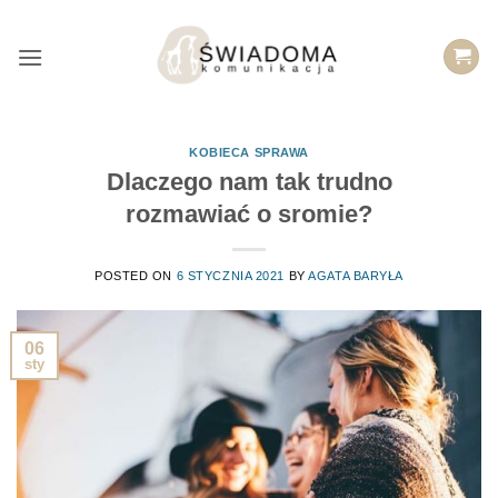
Przejdź
do
treści
KOBIECA SPRAWA
Dlaczego nam tak trudno
rozmawiać o sromie?
POSTED ON
6 STYCZNIA 2021
BY
AGATA BARYŁA
06
sty