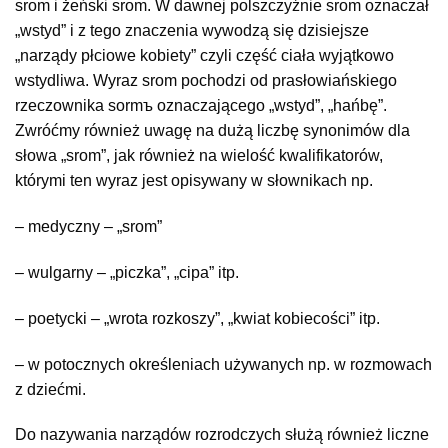
srom i żeński srom. W dawnej polszczyźnie srom oznaczał
„wstyd” i z tego znaczenia wywodzą się dzisiejsze
„narządy płciowe kobiety” czyli część ciała wyjątkowo
wstydliwa. Wyraz srom pochodzi od prasłowiańskiego
rzeczownika sormъ oznaczającego „wstyd”, „hańbę”.
Zwróćmy również uwagę na dużą liczbę synonimów dla
słowa „srom”, jak również na wielość kwalifikatorów,
którymi ten wyraz jest opisywany w słownikach np.
– medyczny – „srom”
– wulgarny – „piczka”, „cipa” itp.
– poetycki – „wrota rozkoszy”, „kwiat kobiecości” itp.
– w potocznych określeniach używanych np. w rozmowach
z dziećmi.
Do nazywania narządów rozrodczych służą również liczne