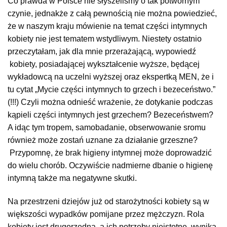
Co prawda w Polsce nie słyszeliśmy o tak potwornym
czynie, jednakże z całą pewnością nie można powiedzieć,
że w naszym kraju mówienie na temat części intymnych
kobiety nie jest tematem wstydliwym. Niestety ostatnio
przeczytałam, jak dla mnie przerażającą, wypowiedź
kobiety, posiadającej wykształcenie wyższe, będącej
wykładowcą na uczelni wyższej oraz ekspertką MEN, że i
tu cytat „Mycie części intymnych to grzech i bezeceństwo.”
(!!!) Czyli można odnieść wrażenie, że dotykanie podczas
kąpieli części intymnych jest grzechem? Bezeceństwem?
A idąc tym tropem, samobadanie, obserwowanie sromu
również może zostań uznane za działanie grzeszne?
Przypomnę, że brak higieny intymnej może doprowadzić
do wielu chorób. Oczywiście nadmierne dbanie o higienę
intymną także ma negatywne skutki.
Na przestrzeni dziejów już od starożytności kobiety są w
większości wypadków pomijane przez mężczyzn. Rola
kobiety jest drugorzędna, a ich potrzeby nieistotne, wynika