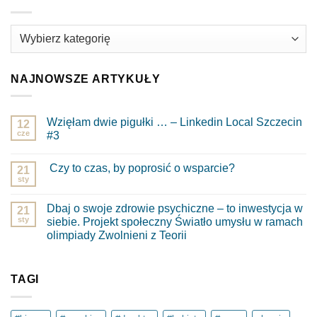
Kategorie
NAJNOWSZE ARTYKUŁY
Wzięłam dwie pigułki … – Linkedin Local Szczecin
12
cze
#3
Brak
komentarzy
Czy to czas, by poprosić o wsparcie?
do
21
Wzięłam
sty
Brak
dwie
komentarzy
pigułki
do
…
Dbaj o swoje zdrowie psychiczne – to inwestycja w
21
Czy
–
to
sty
siebie. Projekt społeczny Światło umysłu w ramach
Linkedin
czas,
Local
olimpiady Zwolnieni z Teorii
by
Szczecin
poprosić
Brak
#3
o
komentarzy
wsparcie?
do
Dbaj
TAGI
o
swoje
zdrowie
psychiczne