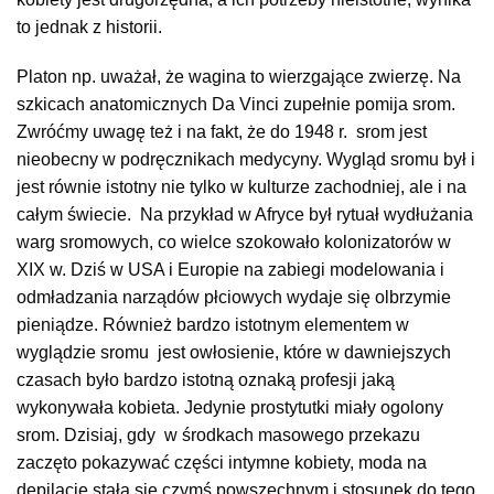
to jednak z historii.
Platon np. uważał, że wagina to wierzgające zwierzę. Na
szkicach anatomicznych Da Vinci zupełnie pomija srom.
Zwróćmy uwagę też i na fakt, że do 1948 r. srom jest
nieobecny w podręcznikach medycyny. Wygląd sromu był i
jest równie istotny nie tylko w kulturze zachodniej, ale i na
całym świecie. Na przykład w Afryce był rytuał wydłużania
warg sromowych, co wielce szokowało kolonizatorów w
XIX w. Dziś w USA i Europie na zabiegi modelowania i
odmładzania narządów płciowych wydaje się olbrzymie
pieniądze. Również bardzo istotnym elementem w
wyglądzie sromu jest owłosienie, które w dawniejszych
czasach było bardzo istotną oznaką profesji jaką
wykonywała kobieta. Jedynie prostytutki miały ogolony
srom. Dzisiaj, gdy w środkach masowego przekazu
zaczęto pokazywać części intymne kobiety, moda na
depilację stała się czymś powszechnym i stosunek do tego