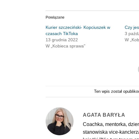
Powiązane
Kurier szczeciński- Kopciuszek w
Czy je
czasach TikToka
3 paźd
13 grudnia 2022
W „Kob
W „Kobieca sprawa"
Ten wpis został opubli
AGATA BARYŁA
Coachka, mentorka, dzie
stanowiska vice-kanclerza