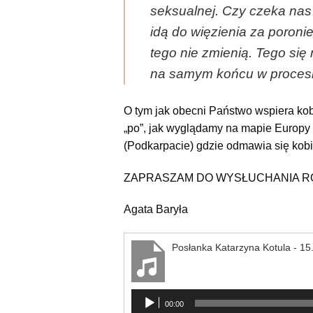
seksualnej. Czy czeka nas 
idą do więzienia za poron
tego nie zmienią. Tego sie
na samym końcu w procesie
O tym jak obecni Państwo wspiera kobie
„po”, jak wyglądamy na mapie Europy 
(Podkarpacie) gdzie odmawia się kob
ZAPRASZAM DO WYSŁUCHANIA 
Agata Baryła
Posłanka Katarzyna Kotula - 15
Odtwarzacz
00:00
plików