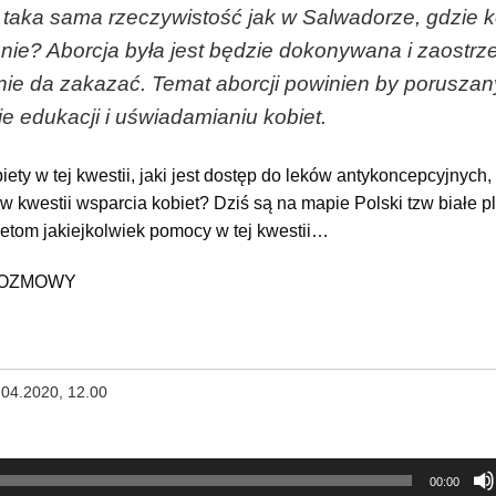
taka sama rzeczywistość jak w Salwadorze, gdzie k
ienie? Aborcja była jest będzie dokonywana i zaostrz
̨ nie da zakazać. Temat aborcji powinien by poruszan
 edukacji i uświadamianiu kobiet.
ty w tej kwestii, jaki jest dostęp do leków antykoncepcyjnych,
w kwestii wsparcia kobiet? Dziś są na mapie Polski tzw białe 
ietom jakiejkolwiek pomocy w tej kwestii…
ROZMOWY
.04.2020, 12.00
00:00