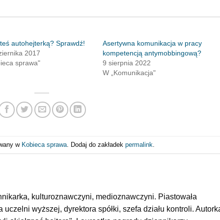
steś autohejterką? Sprawdź!
Asertywna komunikacja w pracy
ziernika 2017
kompetencją antymobbingową?
ieca sprawa"
9 sierpnia 2022
W „Komunikacja"
kowany w
Kobieca sprawa
. Dodaj do zakładek
permalink
.
nnikarka, kulturoznawczyni, medioznawczyni. Piastowała
 uczelni wyższej, dyrektora spółki, szefa działu kontroli. Autork