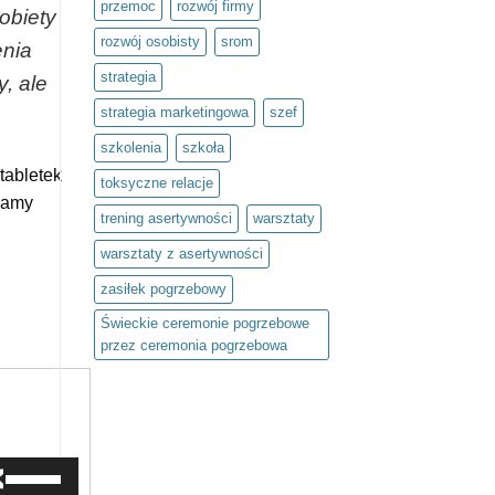
przemoc
rozwój firmy
obiety
rozwój osobisty
srom
enia
strategia
y, ale
strategia marketingowa
szef
szkolenia
szkoła
 tabletek
toksyczne relacje
plamy
trening asertywności
warsztaty
warsztaty z asertywności
zasiłek pogrzebowy
Świeckie ceremonie pogrzebowe
przez ceremonia pogrzebowa
Używaj
strzałek