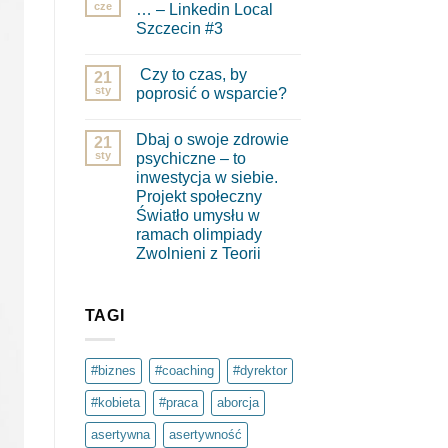
cze
… – Linkedin Local
Szczecin #3
Brak
komentarzy
Czy to czas, by
do
21
Wzięłam
sty
poprosić o wsparcie?
dwie
pigułki
Brak
…
komentarzy
Dbaj o swoje zdrowie
–
do
21
Linkedin
Czy
sty
psychiczne – to
Local
to
inwestycja w siebie.
Szczecin
czas,
#3
by
Projekt społeczny
poprosić
Światło umysłu w
o
wsparcie?
ramach olimpiady
Zwolnieni z Teorii
Brak
komentarzy
do
Dbaj
TAGI
o
swoje
zdrowie
psychiczne
#biznes
#coaching
#dyrektor
–
to
#kobieta
#praca
aborcja
inwestycja
w
siebie.
asertywna
asertywność
Projekt