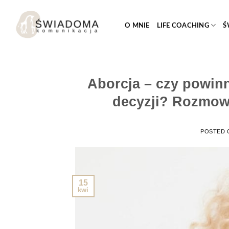
Przejdź
do
O MNIE
LIFE COACHING
Ś
treści
Aborcja – czy powin
decyzji? Rozmowa
POSTED
15
kwi