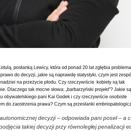
ulą, posłanką Lewicy, która od ponad 20 lat zgłębia problem
 prawo do decyzji, jakie są naprawdę statystyki, czym jest zesp
ą nadziei na przeżycie płodu. Czy rzeczywiście kobiety są tak
e. Dlaczego tak mocne słowa: „barbarzyński projekt”? Jakie są
tu obywatelskiego pani Kai Godek i czy rzeczywiście osobiste
em do zaostrzenia prawa? Czym są przesłanki embriopatologic
autonomicznej decyzji – odpowiada pani poseł – a 
djęcia takiej decyzji przy równoległej penalizacji e