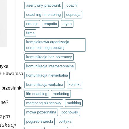
społeczny
asertywny pracownik
coach
Światło
umysłu
w
coaching i mentoring
depresja
ramach
olimpiady
emocje
empatia
etyka
Zwolnieni
z
Teorii
firma
kompleksowa organizacja
ceremonii pogrzebowej
komunikacja bez przemocy
atykę
komunikacja interpersonalna
ół Edwardsa
komunikacja niewerbalna
komunikacja werbalna
konflikt
 przesłanki
life coaching
marketing
zne?
mentoring biznesowy
mobbing
mowa pożegnalna
pochówek
czym
pogrzeb świecki
polityka
dukacji