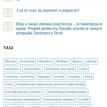
Brak
komentarzy
Czy to czas, by poprosić o wsparcie?
do
21
Wzięłam
sty
Brak
dwie
komentarzy
pigułki
do
…
Dbaj o swoje zdrowie psychiczne – to inwestycja w
21
Czy
–
to
sty
siebie. Projekt społeczny Światło umysłu w ramach
Linkedin
czas,
Local
olimpiady Zwolnieni z Teorii
by
Szczecin
poprosić
Brak
#3
o
komentarzy
wsparcie?
do
Dbaj
TAGI
o
swoje
zdrowie
psychiczne
#biznes
#coaching
#dyrektor
#kobieta
#praca
aborcja
–
to
asertywna
asertywność
asertywny pracownik
coach
inwestycja
w
siebie.
coaching i mentoring
depresja
emocje
empatia
etyka
Projekt
społeczny
firma
kompleksowa organizacja ceremonii pogrzebowej
Światło
umysłu
w
komunikacja bez przemocy
komunikacja interpersonalna
ramach
olimpiady
komunikacja niewerbalna
komunikacja werbalna
konflikt
Zwolnieni
z
Teorii