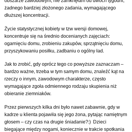
obszarze zawodowym, nie zamknęłam od dwóch tygodni,
żadnego bardziej złożonego zadania, wymagającego
dłuższej koncentracji.
Życie statystycznej kobiety w tzw wersji domowej,
koncentruje się na średnio docenianych zajęciach:
ogarnięciu domu, zrobieniu zakupów, sprzątnięciu domu,
przyszykowaniu posiłku, zadbaniu o ogólny ład.
Jak to zrobić, gdy oprócz tego co powyższe zaznaczam –
bardzo ważne, trzeba w tym samym domu, znaleźć kąt na
rzeczy o innym, zawodowym charakterze, często
wymagające zgoła odmiennego rodzaju skupienia niż
obieranie ziemniaków.
Przez pierwszych kilka dni było nawet zabawnie, gdy w
kadrze u klienta pojawiła się jego żona, pytając namiętnym
głosem – czy czas na drugie śniadanie?:)
Dzieci
biegające między nogami, koniecznie w trakcie spotkania