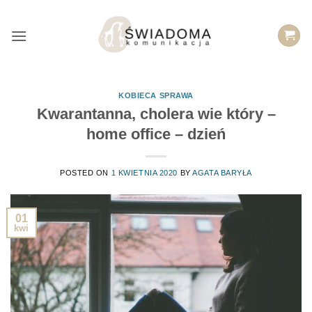
Przejdź
do
treści
KOBIECA SPRAWA
Kwarantanna, cholera wie który –
home office – dzień
POSTED ON
1 KWIETNIA 2020
BY
AGATA BARYŁA
01
kwi