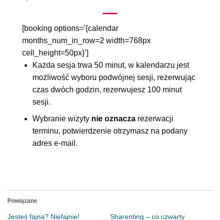
[booking options='{calendar
months_num_in_row=2 width=768px
cell_height=50px}’]
Każda sesja trwa 50 minut, w kalendarzu jest
możliwość wyboru podwójnej sesji, rezerwując
czas dwóch godzin, rezerwujesz 100 minut
sesji.
Wybranie wizyty
nie oznacza
rezerwacji
terminu, potwierdzenie otrzymasz na podany
adres e-mail.
Powiązane
Jesteś fajna? Niefajnie!
Sharenting – co czwarty