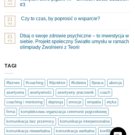
cze
#3
Brak
komentarzy
Czy to czas, by poprosić o wsparcie?
do
21
Wzięłam
sty
Brak
dwie
komentarzy
pigułki
do
…
Dbaj o swoje zdrowie psychiczne – to inwestycja w
21
Czy
–
to
sty
siebie. Projekt społeczny Światło umysłu w ramach
Linkedin
czas,
Local
olimpiady Zwolnieni z Teorii
by
Szczecin
poprosić
Brak
#3
o
komentarzy
wsparcie?
do
Dbaj
TAGI
o
swoje
zdrowie
psychiczne
#biznes
#coaching
#dyrektor
#kobieta
#praca
aborcja
–
to
asertywna
asertywność
asertywny pracownik
coach
inwestycja
w
siebie.
coaching i mentoring
depresja
emocje
empatia
etyka
Projekt
społeczny
firma
kompleksowa organizacja ceremonii pogrzebowej
Światło
umysłu
w
komunikacja bez przemocy
komunikacja interpersonalna
ramach
olimpiady
komunikacja niewerbalna
komunikacja werbalna
konflikt
Zwolnieni