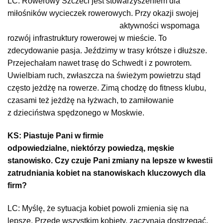
LC: Rowerowy Szczeci jest stowarzyszeniem dla
miłośników wycieczek rowerowych. Przy okazji swojej
aktywności wspomaga
rozwój infrastruktury rowerowej w mieście. To
zdecydowanie pasja. Jeździmy w trasy krótsze i dłuższe.
Przejechałam nawet trasę do Schwedt i z powrotem.
Uwielbiam ruch, zwłaszcza na świeżym powietrzu stąd
często jeżdżę na rowerze. Zimą chodzę do fitness klubu,
czasami też jeżdżę na łyżwach, to zamiłowanie
z dzieciństwa spędzonego w Moskwie.
KS: Piastuje Pani w firmie
odpowiedzialne, niektórzy powiedzą, męskie
stanowisko. Czy czuje Pani zmiany na lepsze w kwestii
zatrudniania kobiet na stanowiskach kluczowych dla
firm?
LC: Myślę, że sytuacja kobiet powoli zmienia się na
lepsze. Przede wszystkim kobiety, zaczynają dostrzegać,