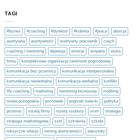
Brak
#3
o
komentarzy
wsparcie?
do
Dbaj
TAGI
o
swoje
zdrowie
psychiczne
#biznes
#coaching
#dyrektor
#kobieta
#praca
aborcja
–
to
asertywna
asertywność
asertywny pracownik
coach
inwestycja
w
siebie.
coaching i mentoring
depresja
emocje
empatia
etyka
Projekt
społeczny
firma
kompleksowa organizacja ceremonii pogrzebowej
Światło
umysłu
w
komunikacja bez przemocy
komunikacja interpersonalna
ramach
olimpiady
komunikacja niewerbalna
komunikacja werbalna
konflikt
Zwolnieni
z
Teorii
life coaching
marketing
mentoring biznesowy
mobbing
mowa pożegnalna
pochówek
pogrzeb świecki
polityka
przemoc
rozwój firmy
rozwój osobisty
srom
strategia
strategia marketingowa
szef
szkolenia
szkoła
toksyczne relacje
trening asertywności
warsztaty