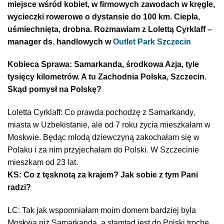
miejsce wśród kobiet, w firmowych zawodach w kręgle,
wycieczki rowerowe o dystansie do 100 km. Ciepła,
uśmiechnięta, drobna. Rozmawiam z Lolettą Cyrklaff –
manager ds. handlowych w
Outlet Park Szczecin
Kobieca Sprawa: Samarkanda, środkowa Azja, tyle
tysięcy kilometrów. A tu Zachodnia Polska, Szczecin.
Skąd pomysł na Polskę?
Loletta Cyrklaff: Co prawda pochodzę z Samarkandy,
miasta w Uzbekistanie, ale od 7 roku życia mieszkałam w
Moskwie. Będąc młodą dziewczyną zakochałam się w
Polaku i za nim przyjechałam do Polski. W Szczecinie
mieszkam od 23 lat.
KS: Co z tęsknotą za krajem? Jak sobie z tym Pani
radzi?
LC: Tak jak wspomniałam moim domem bardziej była
Moskwa niż Samarkanda, a stamtąd jest do Polski trochę