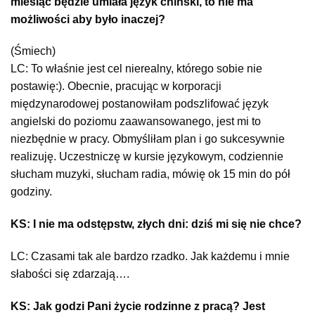
miesiąc będzie umiała język chiński, to nie ma
możliwości aby było inaczej?
(Śmiech)
LC: To właśnie jest cel nierealny, którego sobie nie
postawię:). Obecnie, pracując w korporacji
międzynarodowej postanowiłam podszlifować język
angielski do poziomu zaawansowanego, jest mi to
niezbędnie w pracy. Obmyśliłam plan i go sukcesywnie
realizuję. Uczestniczę w kursie językowym, codziennie
słucham muzyki, słucham radia, mówię ok 15 min do pół
godziny.
KS: I nie ma odstępstw, złych dni: dziś mi się nie chce?
LC: Czasami tak ale bardzo rzadko. Jak każdemu i mnie
słabości się zdarzają….
KS: Jak godzi Pani życie rodzinne z pracą? Jest