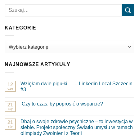
KATEGORIE
Kategorie
NAJNOWSZE ARTYKUŁY
Wzięłam dwie pigułki … – Linkedin Local Szczecin
12
cze
#3
Brak
komentarzy
Czy to czas, by poprosić o wsparcie?
do
21
Wzięłam
sty
Brak
dwie
komentarzy
pigułki
do
…
Dbaj o swoje zdrowie psychiczne – to inwestycja w
21
Czy
–
to
sty
siebie. Projekt społeczny Światło umysłu w ramach
Linkedin
czas,
Local
olimpiady Zwolnieni z Teorii
by
Szczecin
poprosić