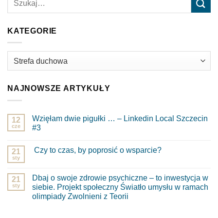
KATEGORIE
Kategorie
NAJNOWSZE ARTYKUŁY
Wzięłam dwie pigułki … – Linkedin Local Szczecin
12
cze
#3
Brak
komentarzy
Czy to czas, by poprosić o wsparcie?
do
21
Wzięłam
sty
Brak
dwie
komentarzy
pigułki
do
…
Dbaj o swoje zdrowie psychiczne – to inwestycja w
21
Czy
–
to
sty
siebie. Projekt społeczny Światło umysłu w ramach
Linkedin
czas,
Local
olimpiady Zwolnieni z Teorii
by
Szczecin
poprosić
Brak
#3
o
komentarzy
wsparcie?