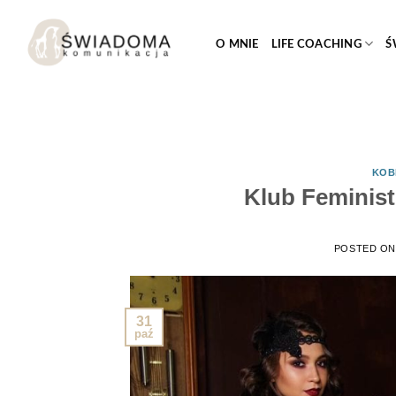
Przejdź
do
O MNIE
LIFE COACHING
Ś
treści
KOB
Klub Feminist
POSTED O
31
paź