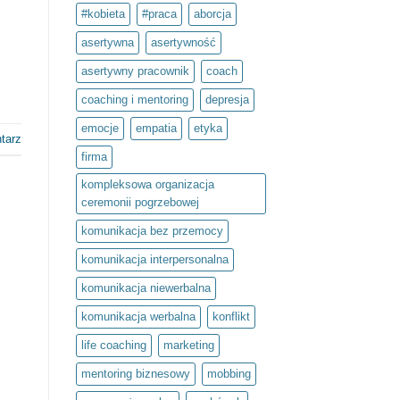
to
#kobieta
#praca
aborcja
inwestycja
w
siebie.
asertywna
asertywność
Projekt
społeczny
asertywny pracownik
coach
Światło
umysłu
w
coaching i mentoring
depresja
ramach
olimpiady
emocje
empatia
etyka
Zwolnieni
tarz
z
Teorii
firma
kompleksowa organizacja
ceremonii pogrzebowej
komunikacja bez przemocy
komunikacja interpersonalna
komunikacja niewerbalna
komunikacja werbalna
konflikt
life coaching
marketing
mentoring biznesowy
mobbing