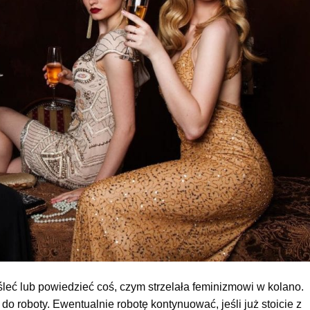
leć lub powiedzieć coś, czym strzelała feminizmowi w kolano.
o roboty. Ewentualnie robotę kontynuować, jeśli już stoicie z