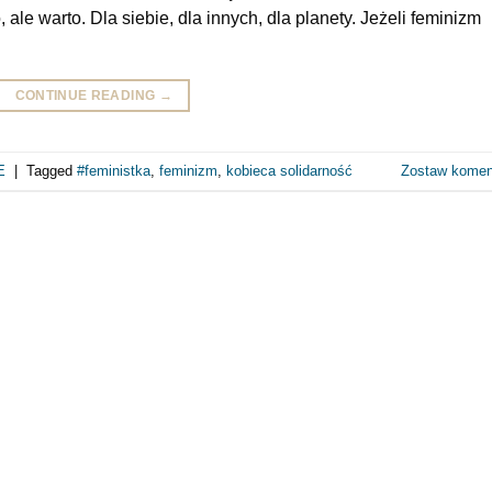
, ale warto. Dla siebie, dla innych, dla planety. Jeżeli feminizm
CONTINUE READING
→
E
|
Tagged
#feministka
,
feminizm
,
kobieca solidarność
Zostaw komen