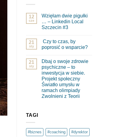
Wzięłam dwie pigułki
12
cze
… – Linkedin Local
Szczecin #3
Brak
komentarzy
Czy to czas, by
do
21
Wzięłam
sty
poprosić o wsparcie?
dwie
pigułki
Brak
…
komentarzy
Dbaj o swoje zdrowie
–
do
21
Linkedin
Czy
sty
psychiczne – to
Local
to
inwestycja w siebie.
Szczecin
czas,
#3
by
Projekt społeczny
poprosić
Światło umysłu w
o
wsparcie?
ramach olimpiady
Zwolnieni z Teorii
Brak
komentarzy
do
Dbaj
TAGI
o
swoje
zdrowie
psychiczne
#biznes
#coaching
#dyrektor
–