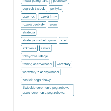
mowa pożegnalna
pochówek
pogrzeb świecki
polityka
przemoc
rozwój firmy
rozwój osobisty
srom
strategia
strategia marketingowa
szef
szkolenia
szkoła
toksyczne relacje
trening asertywności
warsztaty
warsztaty z asertywności
zasiłek pogrzebowy
Świeckie ceremonie pogrzebowe
przez ceremonia pogrzebowa