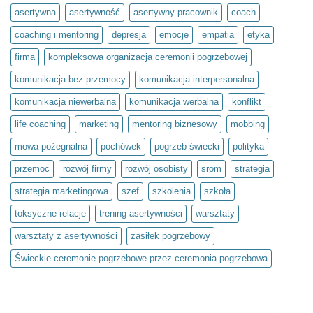
to
asertywna
asertywność
asertywny pracownik
coach
inwestycja
w
siebie.
coaching i mentoring
depresja
emocje
empatia
etyka
Projekt
społeczny
firma
kompleksowa organizacja ceremonii pogrzebowej
Światło
umysłu
w
komunikacja bez przemocy
komunikacja interpersonalna
ramach
olimpiady
komunikacja niewerbalna
komunikacja werbalna
konflikt
Zwolnieni
z
Teorii
life coaching
marketing
mentoring biznesowy
mobbing
mowa pożegnalna
pochówek
pogrzeb świecki
polityka
przemoc
rozwój firmy
rozwój osobisty
srom
strategia
strategia marketingowa
szef
szkolenia
szkoła
toksyczne relacje
trening asertywności
warsztaty
warsztaty z asertywności
zasiłek pogrzebowy
Świeckie ceremonie pogrzebowe przez ceremonia pogrzebowa