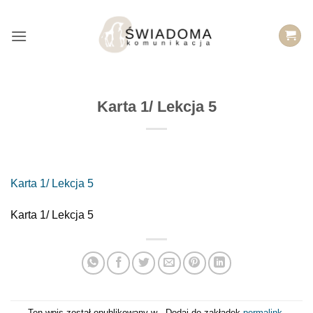
Przejdź
do
treści
Karta 1/ Lekcja 5
Karta 1/ Lekcja 5
Karta 1/ Lekcja 5
Ten wpis został opublikowany w . Dodaj do zakładek
permalink
.