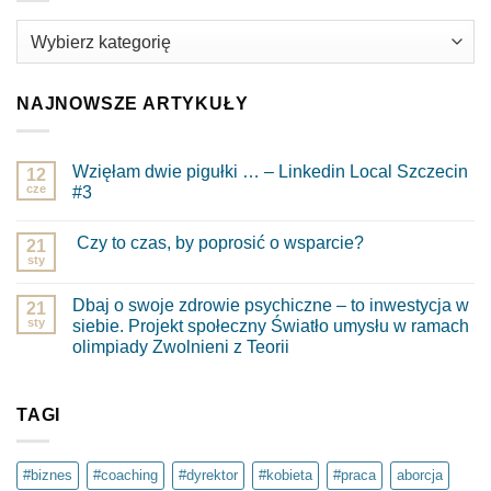
Kategorie
NAJNOWSZE ARTYKUŁY
Wzięłam dwie pigułki … – Linkedin Local Szczecin
12
cze
#3
Brak
komentarzy
Czy to czas, by poprosić o wsparcie?
do
21
Wzięłam
sty
Brak
dwie
komentarzy
pigułki
do
…
Dbaj o swoje zdrowie psychiczne – to inwestycja w
21
Czy
–
to
sty
siebie. Projekt społeczny Światło umysłu w ramach
Linkedin
czas,
Local
olimpiady Zwolnieni z Teorii
by
Szczecin
poprosić
Brak
#3
o
komentarzy
wsparcie?
do
Dbaj
TAGI
o
swoje
zdrowie
psychiczne
#biznes
#coaching
#dyrektor
#kobieta
#praca
aborcja
–