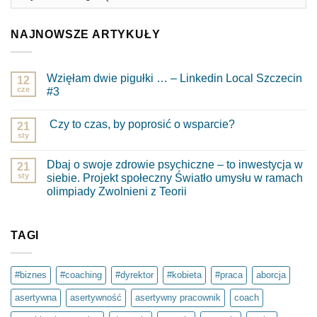
NAJNOWSZE ARTYKUŁY
Wzięłam dwie pigułki … – Linkedin Local Szczecin
12
cze
#3
Brak
komentarzy
Czy to czas, by poprosić o wsparcie?
do
21
Wzięłam
sty
Brak
dwie
komentarzy
pigułki
do
…
Dbaj o swoje zdrowie psychiczne – to inwestycja w
21
Czy
–
to
sty
siebie. Projekt społeczny Światło umysłu w ramach
Linkedin
czas,
Local
olimpiady Zwolnieni z Teorii
by
Szczecin
poprosić
Brak
#3
o
komentarzy
wsparcie?
do
Dbaj
TAGI
o
swoje
zdrowie
psychiczne
#biznes
#coaching
#dyrektor
#kobieta
#praca
aborcja
–
to
asertywna
asertywność
asertywny pracownik
coach
inwestycja
w
siebie.