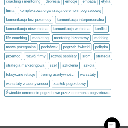
coaching i mentoring
depresja
emocje
empatia
etyka
Projekt
społeczny
firma
kompleksowa organizacja ceremonii pogrzebowej
Światło
umysłu
w
komunikacja bez przemocy
komunikacja interpersonalna
ramach
olimpiady
komunikacja niewerbalna
komunikacja werbalna
konflikt
Zwolnieni
z
Teorii
life coaching
marketing
mentoring biznesowy
mobbing
mowa pożegnalna
pochówek
pogrzeb świecki
polityka
przemoc
rozwój firmy
rozwój osobisty
srom
strategia
strategia marketingowa
szef
szkolenia
szkoła
toksyczne relacje
trening asertywności
warsztaty
warsztaty z asertywności
zasiłek pogrzebowy
Świeckie ceremonie pogrzebowe przez ceremonia pogrzebowa