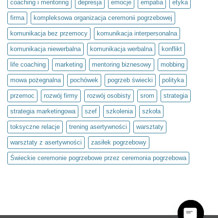
coaching i mentoring
depresja
emocje
empatia
etyka
Projekt
społeczny
firma
kompleksowa organizacja ceremonii pogrzebowej
Światło
umysłu
w
komunikacja bez przemocy
komunikacja interpersonalna
ramach
olimpiady
komunikacja niewerbalna
komunikacja werbalna
konflikt
Zwolnieni
z
Teorii
life coaching
marketing
mentoring biznesowy
mobbing
mowa pożegnalna
pochówek
pogrzeb świecki
polityka
przemoc
rozwój firmy
rozwój osobisty
srom
strategia
strategia marketingowa
szef
szkolenia
szkoła
toksyczne relacje
trening asertywności
warsztaty
warsztaty z asertywności
zasiłek pogrzebowy
Świeckie ceremonie pogrzebowe przez ceremonia pogrzebowa