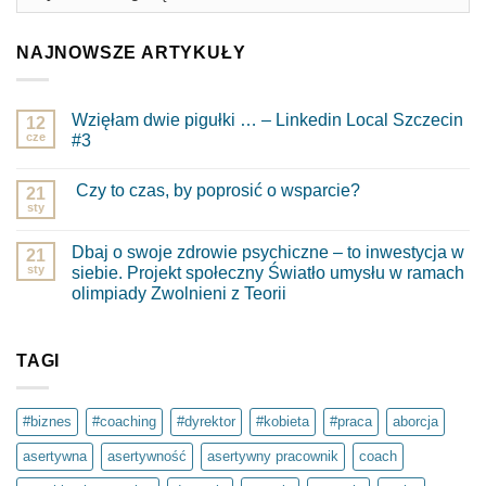
NAJNOWSZE ARTYKUŁY
Wzięłam dwie pigułki … – Linkedin Local Szczecin
12
cze
#3
Brak
komentarzy
Czy to czas, by poprosić o wsparcie?
do
21
Wzięłam
sty
Brak
dwie
komentarzy
pigułki
do
…
Dbaj o swoje zdrowie psychiczne – to inwestycja w
21
Czy
–
to
sty
siebie. Projekt społeczny Światło umysłu w ramach
Linkedin
czas,
Local
olimpiady Zwolnieni z Teorii
by
Szczecin
poprosić
Brak
#3
o
komentarzy
wsparcie?
do
Dbaj
TAGI
o
swoje
zdrowie
psychiczne
#biznes
#coaching
#dyrektor
#kobieta
#praca
aborcja
–
to
asertywna
asertywność
asertywny pracownik
coach
inwestycja
w
siebie.