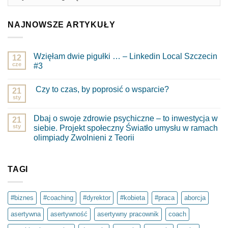
NAJNOWSZE ARTYKUŁY
Wzięłam dwie pigułki … – Linkedin Local Szczecin
12
cze
#3
Brak
komentarzy
Czy to czas, by poprosić o wsparcie?
do
21
Wzięłam
sty
Brak
dwie
komentarzy
pigułki
do
…
Dbaj o swoje zdrowie psychiczne – to inwestycja w
21
Czy
–
to
sty
siebie. Projekt społeczny Światło umysłu w ramach
Linkedin
czas,
Local
olimpiady Zwolnieni z Teorii
by
Szczecin
poprosić
Brak
#3
o
komentarzy
wsparcie?
do
Dbaj
TAGI
o
swoje
zdrowie
psychiczne
#biznes
#coaching
#dyrektor
#kobieta
#praca
aborcja
–
to
asertywna
asertywność
asertywny pracownik
coach
inwestycja
w
siebie.