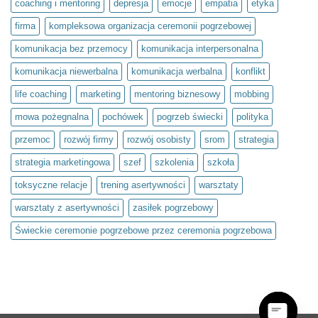
coaching i mentoring
depresja
emocje
empatia
etyka
Projekt
społeczny
firma
kompleksowa organizacja ceremonii pogrzebowej
Światło
umysłu
w
komunikacja bez przemocy
komunikacja interpersonalna
ramach
olimpiady
komunikacja niewerbalna
komunikacja werbalna
konflikt
Zwolnieni
z
Teorii
life coaching
marketing
mentoring biznesowy
mobbing
mowa pożegnalna
pochówek
pogrzeb świecki
polityka
przemoc
rozwój firmy
rozwój osobisty
srom
strategia
strategia marketingowa
szef
szkolenia
szkoła
toksyczne relacje
trening asertywności
warsztaty
warsztaty z asertywności
zasiłek pogrzebowy
Świeckie ceremonie pogrzebowe przez ceremonia pogrzebowa