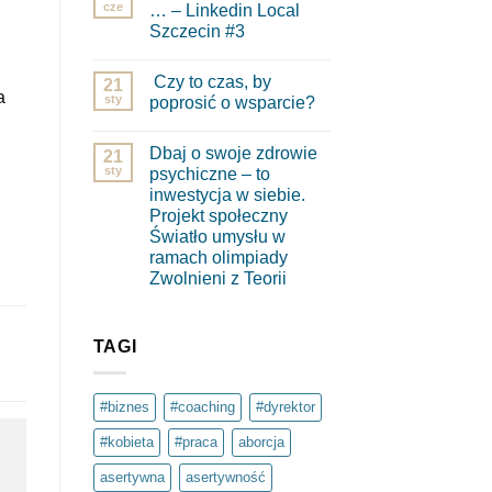
cze
… – Linkedin Local
Szczecin #3
Brak
komentarzy
Czy to czas, by
do
21
a
Wzięłam
sty
poprosić o wsparcie?
dwie
pigułki
Brak
…
komentarzy
Dbaj o swoje zdrowie
–
do
21
Linkedin
Czy
sty
psychiczne – to
Local
to
inwestycja w siebie.
Szczecin
czas,
#3
by
Projekt społeczny
poprosić
Światło umysłu w
o
wsparcie?
ramach olimpiady
Zwolnieni z Teorii
Brak
komentarzy
do
Dbaj
TAGI
o
swoje
zdrowie
psychiczne
#biznes
#coaching
#dyrektor
–
to
#kobieta
#praca
aborcja
inwestycja
w
siebie.
asertywna
asertywność
Projekt