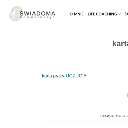
Przejdź
do
O MNIE
LIFE COACHING
Ś
treści
kar
karta pracy-UCZUCIA
Ten wpis został 