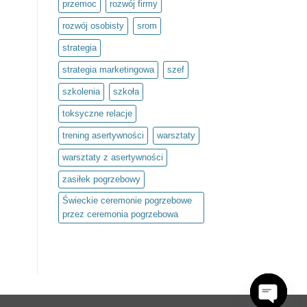
przemoc
rozwój firmy
rozwój osobisty
srom
strategia
strategia marketingowa
szef
szkolenia
szkoła
toksyczne relacje
trening asertywności
warsztaty
warsztaty z asertywności
zasiłek pogrzebowy
Świeckie ceremonie pogrzebowe
przez ceremonia pogrzebowa