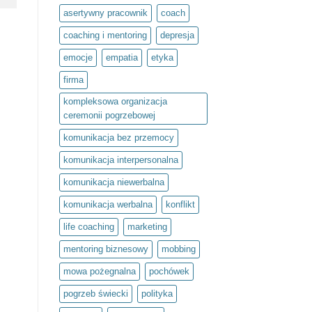
społeczny
asertywny pracownik
coach
Światło
umysłu
w
coaching i mentoring
depresja
ramach
olimpiady
emocje
empatia
etyka
Zwolnieni
z
Teorii
firma
kompleksowa organizacja
ceremonii pogrzebowej
komunikacja bez przemocy
komunikacja interpersonalna
komunikacja niewerbalna
komunikacja werbalna
konflikt
life coaching
marketing
mentoring biznesowy
mobbing
mowa pożegnalna
pochówek
pogrzeb świecki
polityka