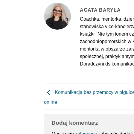
AGATA BARYŁA
Coachka, mentorka, dzie
stanowiska vice-kanclerza
książki "Nie tym tonem cz
zachodniopomorskich w k
mentorka w obszarze zarz
społecznej, praktyk ant
Doradczyni ds komunikac
Komunikacja bez przemocy w pigułce
online
Dodaj komentarz
Musisz się
zalogować
, aby móc dodać