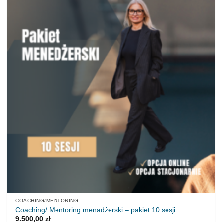
COACHING/MENTORING
Coaching/ Mentoring menadżerski – pakiet 10 sesji
9.500,00
zł