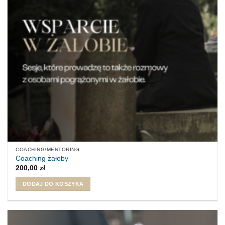
COACHING/MENTORING
Coaching żałoby
200,00
zł
DODAJ DO KOSZYKA