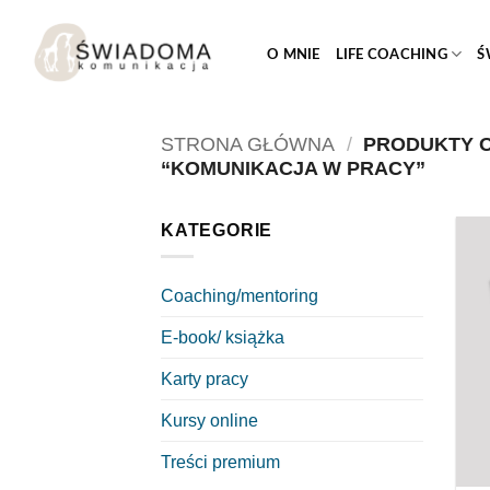
Przejdź
do
O MNIE
LIFE COACHING
Ś
treści
STRONA GŁÓWNA
/
PRODUKTY 
“KOMUNIKACJA W PRACY”
KATEGORIE
Coaching/mentoring
E-book/ książka
Karty pracy
Kursy online
Treści premium