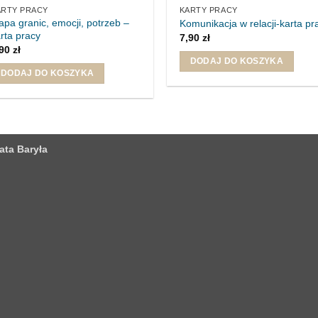
ARTY PRACY
KARTY PRACY
pa granic, emocji, potrzeb –
Komunikacja w relacji-karta pr
rta pracy
7,90
zł
,90
zł
DODAJ DO KOSZYKA
DODAJ DO KOSZYKA
ta Baryła