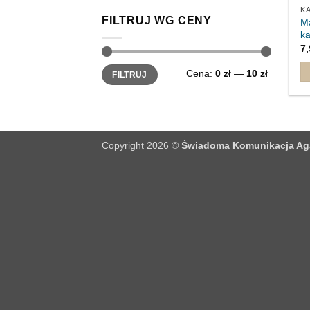
K
FILTRUJ WG CENY
Ma
ka
7
Cena
Cena
Cena:
0 zł
—
10 zł
FILTRUJ
min
max
Copyright 2026 ©
Świadoma Komunikacja Aga