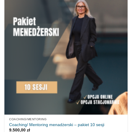
COACHING/MENTORING
Coaching/ Mentoring menadżerski – pakiet 10 sesji
9.500,00
zł