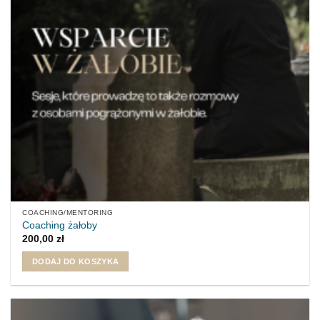
COACHING/MENTORING
Coaching żałoby
200,00
zł
DODAJ DO KOSZYKA