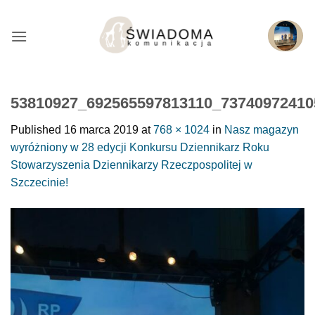
Przejdź
do
treści
53810927_692565597813110_73740972410
Published
16 marca 2019
at
768 × 1024
in
Nasz magazyn
wyróżniony w 28 edycji Konkursu Dziennikarz Roku
Stowarzyszenia Dziennikarzy Rzeczpospolitej w
Szczecinie!