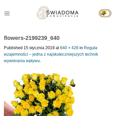
Przejdź
do
treści
flowers-2199239_640
Published
15 stycznia 2019
at
640 × 426
in
Reguła
wzajemności – jedna z najskuteczniejszych technik
wywierania wpływu.