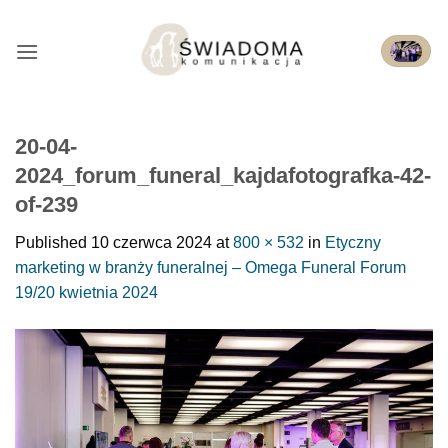
Przejdź
do
treści
20-04-
2024_forum_funeral_kajdafotografka-42-
of-239
Published
10 czerwca 2024
at
800 × 532
in
Etyczny
marketing w branży funeralnej – Omega Funeral Forum
19/20 kwietnia 2024