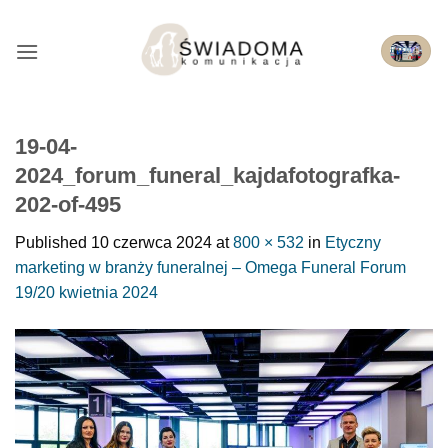
Przejdź
do
treści
19-04-
2024_forum_funeral_kajdafotografka-
202-of-495
Published
10 czerwca 2024
at
800 × 532
in
Etyczny
marketing w branży funeralnej – Omega Funeral Forum
19/20 kwietnia 2024