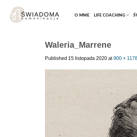
Przejdź
do
O MNIE
LIFE COACHING
Ś
treści
Waleria_Marrene
Published
15 listopada 2020
at
900 × 117