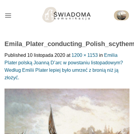
Przejdź
do
treści
Emila_Plater_conducting_Polish_scythe
Published
10 listopada 2020
at
1200 × 1153
in
Emilia
Plater polską Joanną D’arc w powstaniu listopadowym?
Według Emilii Plater lepiej było umrzeć z bronią niż ją
złożyć.