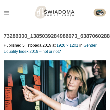
Przejdź
do
treści
73286000_1385039284986070_6387060288
Published
5 listopada 2019
at
1920 × 1201
in
Gender
Equality Index 2019 – hot or not?