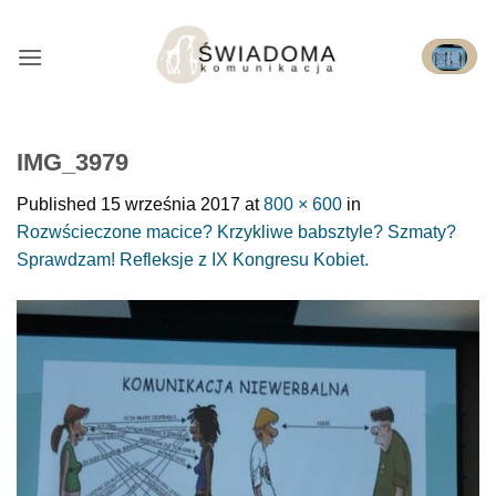
Przejdź
do
treści
IMG_3979
Published
15 września 2017
at
800 × 600
in
Rozwścieczone macice? Krzykliwe babsztyle? Szmaty?
Sprawdzam! Refleksje z IX Kongresu Kobiet.